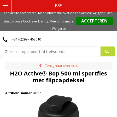
Deze website gebruikt functionele, analytische en mogelijk ook marketing
B55
gerelateerde cookies. Voor de beste gebruikerservaring, adviseren we deze
cookies te accepteren. Meer informatie over de cookies die we gebruiken,
0
staat in onze
Cookieverklaring.
Meer informatie
.
Weigeren
+31 (0)299 - 463610
Terug naar overzicht
H2O Active® Bop 500 ml sportfles
met flipcapdeksel
Artikelnummer
:
40175