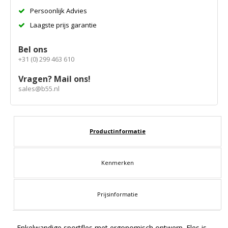
Persoonlijk Advies
Laagste prijs garantie
Bel ons
+31 (0) 299 463 610
Vragen? Mail ons!
sales@b55.nl
Productinformatie
Kenmerken
Prijsinformatie
Enkelwandige sportfles met ergonomisch ontwerp. Fles is