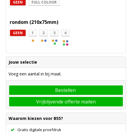
GEEN
FULL COLOUR
rondom (210x75mm)
GEEN
1
2
3
4
Jouw selectie
Voeg een aantal in bij maat.
Bestellen
Vrijblijvende offerte mailen
Waarom kiezen voor B55?
Gratis digitale proefdruk