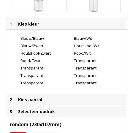
1
Kies kleur
Blauw/Blauw
Blauw/Wit
Blauw/Zwart
Houtskool/Wit
Houtskool/Zwart
Rood/Wit
Rood/Zwart
Transparant
Helder/Aquablauw
Transparant
Transparant
Helder/Blauw
Helder/Lime
Transparant
Transparant
Helder/Oranje
Helder/Rood
Transparant
Transparant
Helder/Wit
Helder/Zwart
2
Kies aantal
3
Selecteer opdruk
rondom (230x107mm)