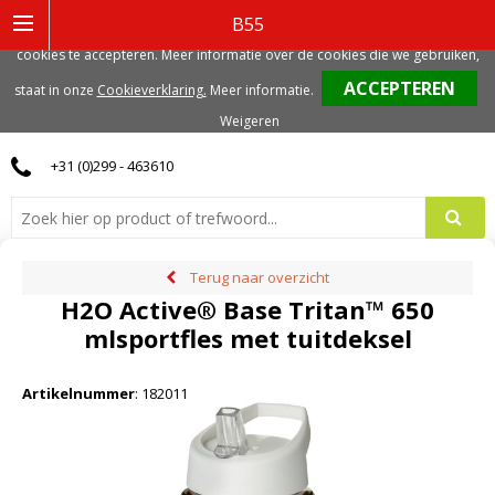
Deze website gebruikt functionele, analytische en mogelijk ook marketing
B55
gerelateerde cookies. Voor de beste gebruikerservaring, adviseren we deze
cookies te accepteren. Meer informatie over de cookies die we gebruiken,
0
staat in onze
Cookieverklaring.
Meer informatie
.
Weigeren
+31 (0)299 - 463610
Terug naar overzicht
H2O Active® Base Tritan™ 650
mlsportfles met tuitdeksel
Artikelnummer
:
182011