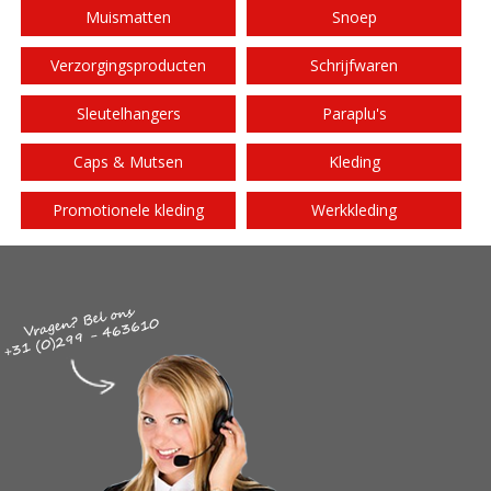
Muismatten
Snoep
Verzorgingsproducten
Schrijfwaren
Sleutelhangers
Paraplu's
Caps & Mutsen
Kleding
Promotionele kleding
Werkkleding