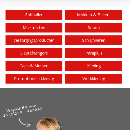
Golfballen
Mokken & Bekers
Muismatten
Snoep
Verzorgingsproducten
Schrijfwaren
Sleutelhangers
Paraplu's
Caps & Mutsen
Kleding
Promotionele kleding
Werkkleding