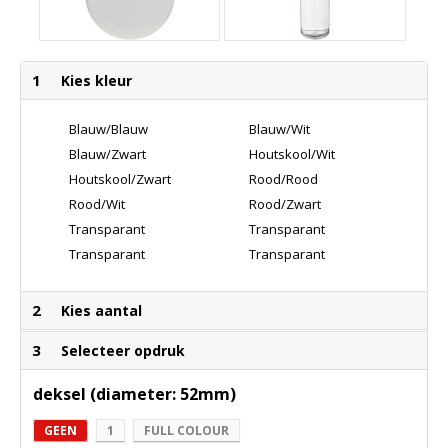
1
Kies kleur
Blauw/Blauw
Blauw/Wit
Blauw/Zwart
Houtskool/Wit
Houtskool/Zwart
Rood/Rood
Rood/Wit
Rood/Zwart
Transparant
Transparant
Helder/Blauw
Helder/Grijs
Transparant
Transparant
Helder/Wit
Helder/Zwart
2
Kies aantal
3
Selecteer opdruk
deksel (diameter: 52mm)
GEEN
1
FULL COLOUR