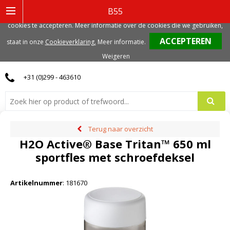
Deze website gebruikt functionele, analytische en mogelijk ook marketing
B55
gerelateerde cookies. Voor de beste gebruikerservaring, adviseren we deze
cookies te accepteren. Meer informatie over de cookies die we gebruiken,
0
staat in onze
Cookieverklaring.
Meer informatie
.
Weigeren
+31 (0)299 - 463610
Terug naar overzicht
H2O Active® Base Tritan™ 650 ml
sportfles met schroefdeksel
Artikelnummer
:
181670