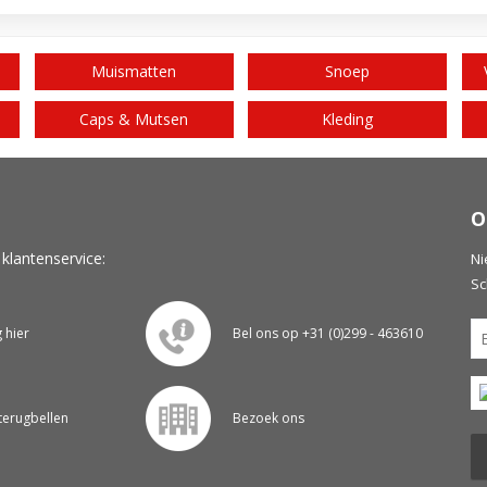
Muismatten
Snoep
Caps & Mutsen
Kleding
O
 klantenservice:
Ni
Sc
g hier
Bel ons op +31 (0)299 - 463610
 terugbellen
Bezoek ons