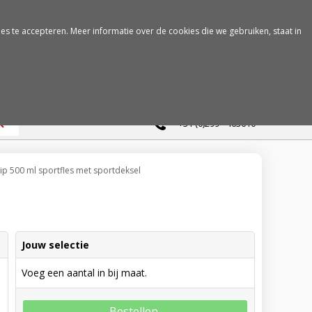
es te accepteren. Meer informatie over de cookies die we gebruiken, staat in
0
+31 (0)299 - 463610
ip 500 ml sportfles met sportdeksel
Jouw selectie
Voeg een aantal in bij maat.
Bestellen