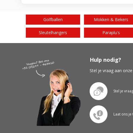
Golfballen
Mokken & Bekers
Sleutelhangers
Paraplu's
Hulp nodig?
Stel je vraag aan onze
Stel je vraa
Laat ons je