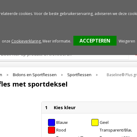
Gratis drukproef
Snelle service
relateerde cookies. Voor de beste gebruikerservaring, adviseren we deze cooki
onze
Cookieverklaring.
Meer informatie
.
Weigeren
en
Bidons en Sportflessen
Sportflessen
Baseline® Plus gr
>
>
>
fles met sportdeksel
1
Kies kleur
Blauw
Geel
Rood
Transparent/Blauw