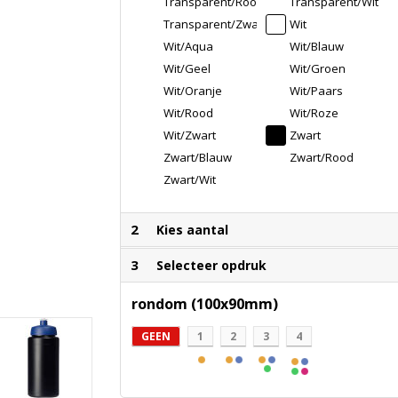
Transparent/Rood
Transparent/Wit
Transparent/Zwart
Wit
Wit/Aqua
Wit/Blauw
Wit/Geel
Wit/Groen
Wit/Oranje
Wit/Paars
Wit/Rood
Wit/Roze
Wit/Zwart
Zwart
Zwart/Blauw
Zwart/Rood
Zwart/Wit
2
Kies aantal
3
Selecteer opdruk
rondom (100x90mm)
GEEN
1
2
3
4