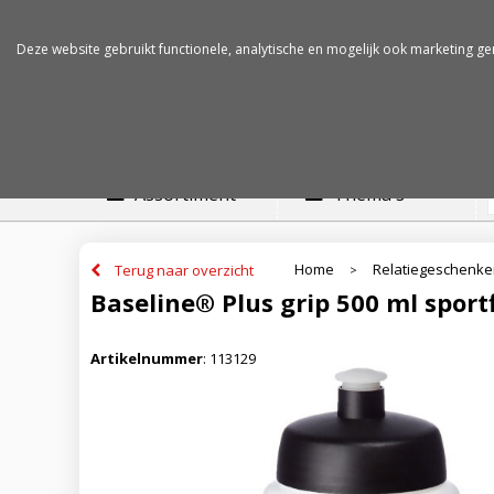
Betalen op rekening
Snelle levertijden
Deze website gebruikt functionele, analytische en mogelijk ook marketing ge
Assortiment
Thema's
Home
Relatiegeschenk
Terug naar overzicht
>
Baseline® Plus grip 500 ml sport
Artikelnummer
:
113129