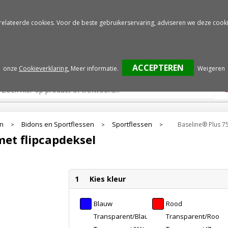
Gratis drukproef
Snelle service
relateerde cookies. Voor de beste gebruikerservaring, adviseren we deze cooki
onze
Cookieverklaring.
Meer informatie
.
Weigeren
en
Bidons en Sportflessen
Sportflessen
Baseline® Plus 75
>
>
>
met flipcapdeksel
1
Kies kleur
Blauw
Rood
Transparent/Blauw
Transparent/Rood