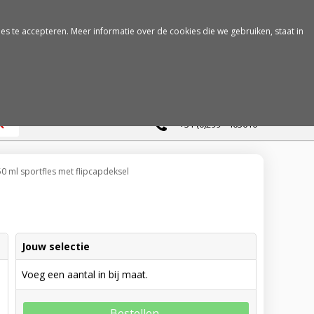
es te accepteren. Meer informatie over de cookies die we gebruiken, staat in
0
+31 (0)299 - 463610
0 ml sportfles met flipcapdeksel
Jouw selectie
Voeg een aantal in bij maat.
Bestellen