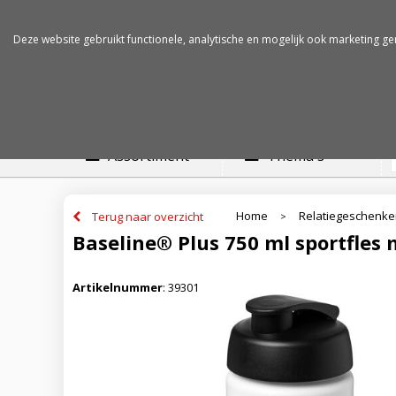
Betalen op rekening
Snelle levertijden
Deze website gebruikt functionele, analytische en mogelijk ook marketing ge
Assortiment
Thema's
Home
Relatiegeschenk
Terug naar overzicht
>
Baseline® Plus 750 ml sportfles 
Artikelnummer
:
39301