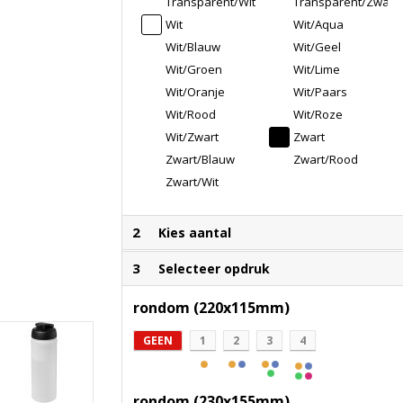
Transparent/Wit
Transparent/Zwart
Wit
Wit/Aqua
Wit/Blauw
Wit/Geel
Wit/Groen
Wit/Lime
Wit/Oranje
Wit/Paars
Wit/Rood
Wit/Roze
Wit/Zwart
Zwart
Zwart/Blauw
Zwart/Rood
Zwart/Wit
2
Kies aantal
3
Selecteer opdruk
rondom (220x115mm)
GEEN
1
2
3
4
rondom (230x155mm)