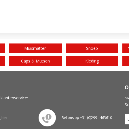
Muismatten
Snoep
Caps & Mutsen
Kleding
O
 klantenservice:
Ni
Sc
g hier
Bel ons op +31 (0)299 - 463610