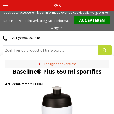
Deze website gebruikt functionele, analytische en mogelijk ook marketing
B55
gerelateerde cookies. Voor de beste gebruikerservaring, adviseren we deze
cookies te accepteren. Meer informatie over de cookies die we gebruiken,
0
staat in onze
Cookieverklaring.
Meer informatie
.
Weigeren
+31 (0)299 - 463610
Terug naar overzicht
Baseline® Plus 650 ml sportfles
Artikelnummer
:
113043