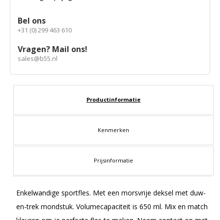
Bel ons
+31 (0) 299 463 610
Vragen? Mail ons!
sales@b55.nl
Productinformatie
Kenmerken
Prijsinformatie
Enkelwandige sportfles. Met een morsvrije deksel met duw-
en-trek mondstuk. Volumecapaciteit is 650 ml. Mix en match