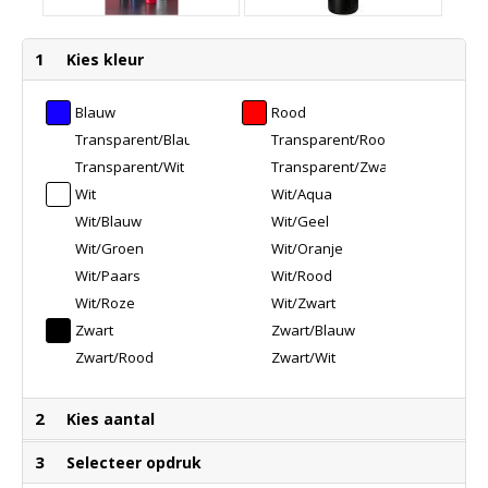
1
Kies kleur
Blauw
Rood
Transparent/Blauw
Transparent/Rood
Transparent/Wit
Transparent/Zwart
Wit
Wit/Aqua
Wit/Blauw
Wit/Geel
Wit/Groen
Wit/Oranje
Wit/Paars
Wit/Rood
Wit/Roze
Wit/Zwart
Zwart
Zwart/Blauw
Zwart/Rood
Zwart/Wit
2
Kies aantal
3
Selecteer opdruk