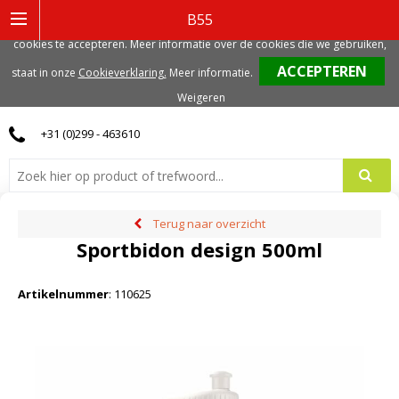
Deze website gebruikt functionele, analytische en mogelijk ook marketing
B55
gerelateerde cookies. Voor de beste gebruikerservaring, adviseren we deze
cookies te accepteren. Meer informatie over de cookies die we gebruiken,
0
staat in onze
Cookieverklaring.
Meer informatie
.
Weigeren
+31 (0)299 - 463610
Terug naar overzicht
Sportbidon design 500ml
Artikelnummer
:
110625