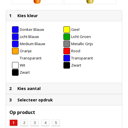
1
Kies kleur
Donker Blauw
Geel
Licht Blauw
Licht Groen
Medium Blauw
Metallic Grijs
Oranje
Rood
Transparant
Transparant
Aqua
Wit
Zwart
Zwart
Transparant
2
Kies aantal
3
Selecteer opdruk
Op product
1
2
3
4
5