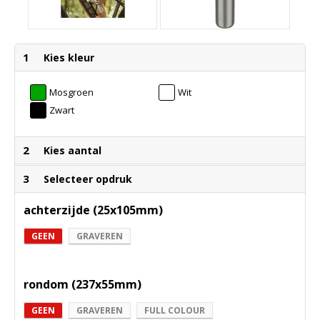
1
Kies kleur
Mosgroen
Wit
Zwart
2
Kies aantal
3
Selecteer opdruk
achterzijde (25x105mm)
GEEN
GRAVEREN
rondom (237x55mm)
GEEN
GRAVEREN
FULL COLOUR