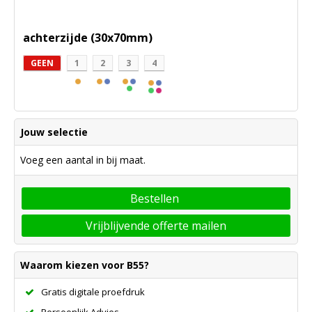
achterzijde (30x70mm)
GEEN
1
2
3
4
Jouw selectie
Voeg een aantal in bij maat.
Bestellen
Vrijblijvende offerte mailen
Waarom kiezen voor B55?
Gratis digitale proefdruk
Persoonlijk Advies