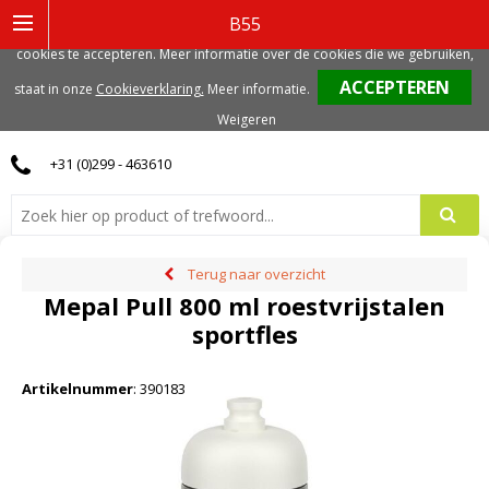
Deze website gebruikt functionele, analytische en mogelijk ook marketing
B55
gerelateerde cookies. Voor de beste gebruikerservaring, adviseren we deze
cookies te accepteren. Meer informatie over de cookies die we gebruiken,
0
staat in onze
Cookieverklaring.
Meer informatie
.
Weigeren
+31 (0)299 - 463610
Terug naar overzicht
Mepal Pull 800 ml roestvrijstalen
sportfles
Artikelnummer
:
390183