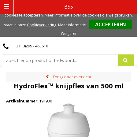
Deze website gebruikt functionele, analytische en mogelijk ook marketing
B55
gerelateerde cookies. Voor de beste gebruikerservaring, adviseren we deze
cookies te accepteren. Meer informatie over de cookies die we gebruiken,
0
staat in onze
Cookieverklaring.
Meer informatie
.
Weigeren
+31 (0)299 - 463610
Terug naar overzicht
HydroFlex™ knijpfles van 500 ml
Artikelnummer
:
191930