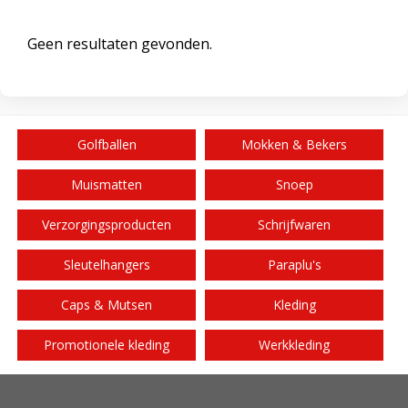
Geen resultaten gevonden.
Golfballen
Mokken & Bekers
Muismatten
Snoep
Verzorgingsproducten
Schrijfwaren
Sleutelhangers
Paraplu's
Caps & Mutsen
Kleding
Promotionele kleding
Werkkleding