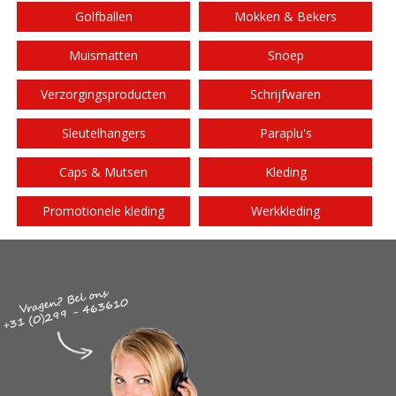
Golfballen
Mokken & Bekers
Muismatten
Snoep
Verzorgingsproducten
Schrijfwaren
Sleutelhangers
Paraplu's
Caps & Mutsen
Kleding
Promotionele kleding
Werkkleding