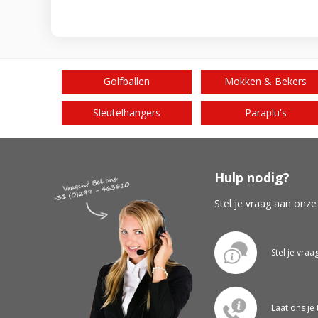
Golfballen
Mokken & Bekers
Sleutelhangers
Paraplu's
Hulp nodig?
Stel je vraag aan onze
Stel je vraa
Laat ons je