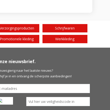
Verzorgingsproducten
Schrijfwaren
Promotionele kleding
Werkkleding
nze nieuwsbrief.
euwsgierig naar het laatste nieuws?
hijf je in en ontvang de scherpste aanbiedingen!