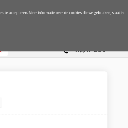
es te accepteren. Meer informatie over de cookies die we gebruiken, staat in
0
+31 (0)299 - 463610