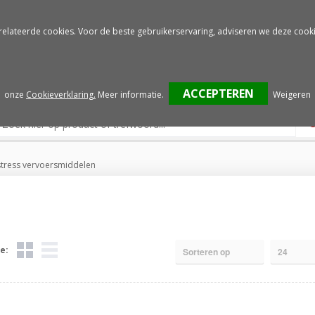
Gratis drukproef
Snelle service
relateerde cookies. Voor de beste gebruikerservaring, adviseren we deze cooki
onze
Cookieverklaring.
Meer informatie
.
Weigeren
stress vervoersmiddelen
e: