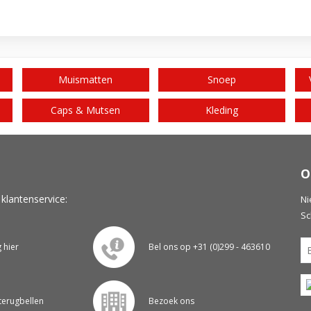
Muismatten
Snoep
Caps & Mutsen
Kleding
O
 klantenservice:
Ni
Sc
g hier
Bel ons op +31 (0)299 - 463610
 terugbellen
Bezoek ons