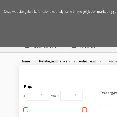
Betalen op rekening
Snelle levertijden
Deze website gebruikt functionele, analytische en mogelijk ook marketing ge
Assortiment
Thema's
Home
Relatiegeschenken
Anti-stress
Anti-
>
>
>
Prijs
Weergav
€
t/m
€