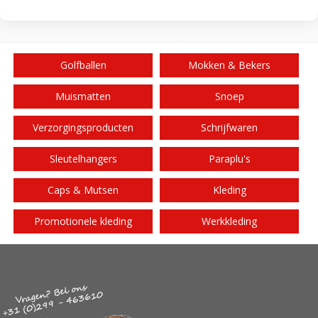
Golfballen
Mokken & Bekers
Muismatten
Snoep
Verzorgingsproducten
Schrijfwaren
Sleutelhangers
Paraplu's
Caps & Mutsen
Kleding
Promotionele kleding
Werkkleding