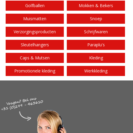
Golfballen
Mokken & Bekers
Muismatten
Snoep
Verzorgingsproducten
Schrijfwaren
Sleutelhangers
Paraplu's
Caps & Mutsen
Kleding
Promotionele kleding
Werkkleding