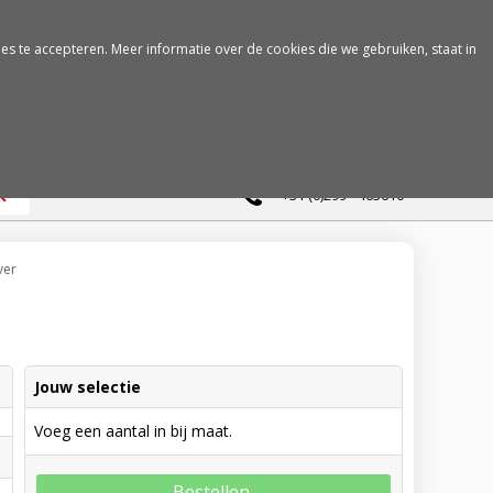
es te accepteren. Meer informatie over de cookies die we gebruiken, staat in
0
+31 (0)299 - 463610
ver
Jouw selectie
Voeg een aantal in bij maat.
Bestellen