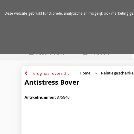
Betalen op rekening
Snelle levertijden
Deze website gebruikt functionele, analytische en mogelijk ook marketing ge
Assortiment
Thema's
Home
Relatiegeschenk
Terug naar overzicht
>
Antistress Bover
Artikelnummer
:
375840