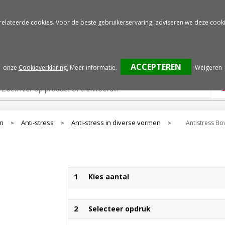
Gratis drukproef
Snelle service
relateerde cookies. Voor de beste gebruikerservaring, adviseren we deze cooki
onze
Cookieverklaring.
Meer informatie
.
Weigeren
en
Anti-stress
Anti-stress in diverse vormen
Antistress Bo
>
>
>
1
Kies aantal
2
Selecteer opdruk