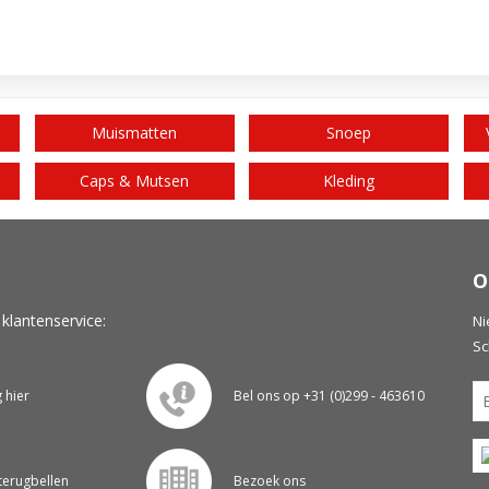
Muismatten
Snoep
Caps & Mutsen
Kleding
O
 klantenservice:
Ni
Sc
g hier
Bel ons op +31 (0)299 - 463610
 terugbellen
Bezoek ons