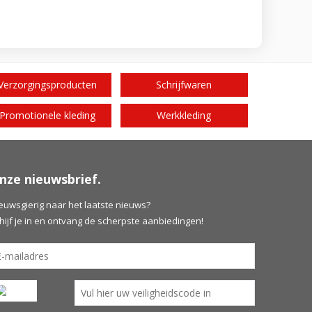
Verzorgingsproducten
Schrijfwaren
Promotionele kleding
Werkkleding
nze nieuwsbrief.
euwsgierig naar het laatste nieuws?
hijf je in en ontvang de scherpste aanbiedingen!