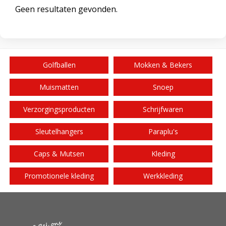
Geen resultaten gevonden.
Golfballen
Mokken & Bekers
Muismatten
Snoep
Verzorgingsproducten
Schrijfwaren
Sleutelhangers
Paraplu's
Caps & Mutsen
Kleding
Promotionele kleding
Werkkleding