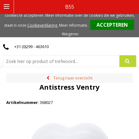
Deze website gebruikt functionele, analytische en mogelijk ook marketing
B55
gerelateerde cookies. Voor de beste gebruikerservaring, adviseren we deze
cookies te accepteren. Meer informatie over de cookies die we gebruiken,
0
staat in onze
Cookieverklaring.
Meer informatie
.
Weigeren
+31 (0)299 - 463610
Terug naar overzicht
Antistress Ventry
Artikelnummer
:
368027