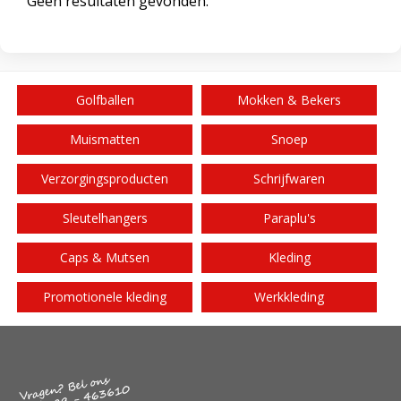
Geen resultaten gevonden.
Golfballen
Mokken & Bekers
Muismatten
Snoep
Verzorgingsproducten
Schrijfwaren
Sleutelhangers
Paraplu's
Caps & Mutsen
Kleding
Promotionele kleding
Werkkleding