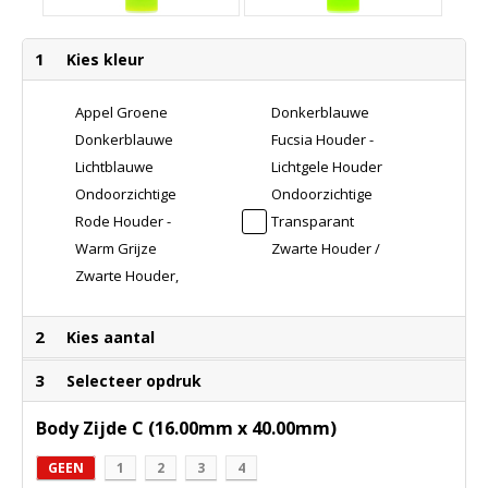
1
Kies kleur
Appel Groene
Donkerblauwe
Houder / Witte
Houder - Basis -
Donkerblauwe
Fucsia Houder -
Basis / Rood
Drukknopje -
Houder - Witte
Witte Basis -
Lichtblauwe
Lichtgele Houder
Drukknopje /
Chroomkap
Basis - Rood
Rood
Houder - Witte
- Witte Basis -
Chroomkap
Ondoorzichtige
Ondoorzichtige
Drukknopje -
Drukknopje -
Basis - Rood
Rood
Witte Houder -
Witte Houder -
Chroomkap
Chroomkap
Rode Houder -
Transparant
Drukknopje -
Drukknopje -
Witte Basis -
Witte Basis -
Witte Basis -
Witte Houder
Chroomkap
Chroomkap
Warm Grijze
Zwarte Houder /
Rood
Drukknopje
Rood
Houder - Witte
Witte Basis /
Drukknopje -
Chroomkap
Zwarte Houder,
Drukknopje -
Basis - Rood
Rood
Chroomkap
Basis,
Chroomkap
Drukknopje -
Drukknopje /
Drukknopje /
Chroomkap
Chroomkap
Chroomkap
2
Kies aantal
3
Selecteer opdruk
Body Zijde C (16.00mm x 40.00mm)
GEEN
1
2
3
4