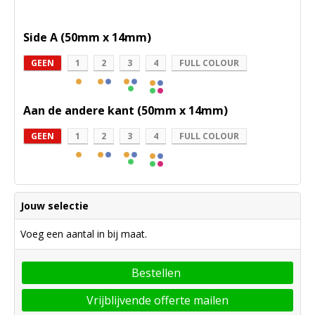
Side A (50mm x 14mm)
GEEN
1
2
3
4
FULL COLOUR
Aan de andere kant (50mm x 14mm)
GEEN
1
2
3
4
FULL COLOUR
Jouw selectie
Voeg een aantal in bij maat.
Bestellen
Vrijblijvende offerte mailen