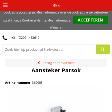
Deze website gebruikt functionele, analytische en mogelijk ook marketing
B55
gerelateerde cookies. Voor de beste gebruikerservaring, adviseren we deze
cookies te accepteren. Meer informatie over de cookies die we gebruiken,
0
staat in onze
Cookieverklaring.
Meer informatie
.
Weigeren
+31 (0)299 - 463610
Terug naar overzicht
Aansteker Parsok
Artikelnummer
:
369903