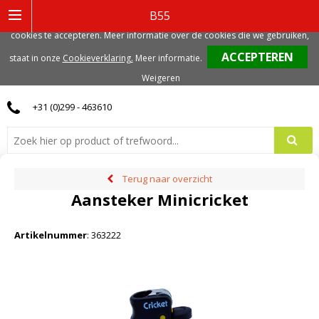
Deze website gebruikt functionele, analytische en mogelijk ook marketing
B55
gerelateerde cookies. Voor de beste gebruikerservaring, adviseren we deze
cookies te accepteren. Meer informatie over de cookies die we gebruiken,
0
staat in onze
Cookieverklaring.
Meer informatie
.
Weigeren
+31 (0)299 - 463610
Terug naar overzicht
Aansteker Minicricket
Artikelnummer
:
363222