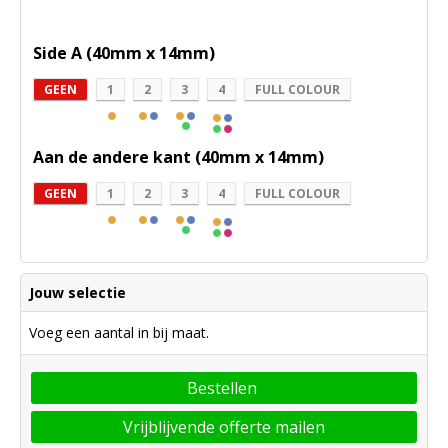
Side A (40mm x 14mm)
GEEN
1
2
3
4
FULL COLOUR
Aan de andere kant (40mm x 14mm)
GEEN
1
2
3
4
FULL COLOUR
Jouw selectie
Voeg een aantal in bij maat.
Bestellen
Vrijblijvende offerte mailen