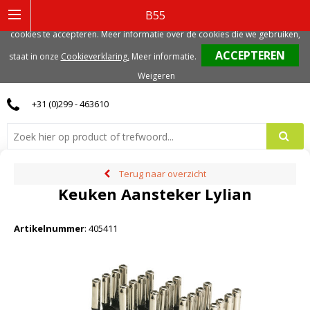
Deze website gebruikt functionele, analytische en mogelijk ook marketing
B55
gerelateerde cookies. Voor de beste gebruikerservaring, adviseren we deze
cookies te accepteren. Meer informatie over de cookies die we gebruiken,
0
staat in onze
Cookieverklaring.
Meer informatie
.
Weigeren
+31 (0)299 - 463610
Terug naar overzicht
Keuken Aansteker Lylian
Artikelnummer
:
405411