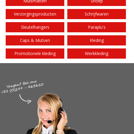
Muismatten
Snoep
Verzorgingsproducten
Schrijfwaren
Sleutelhangers
Paraplu's
Caps & Mutsen
Kleding
Promotionele kleding
Werkkleding