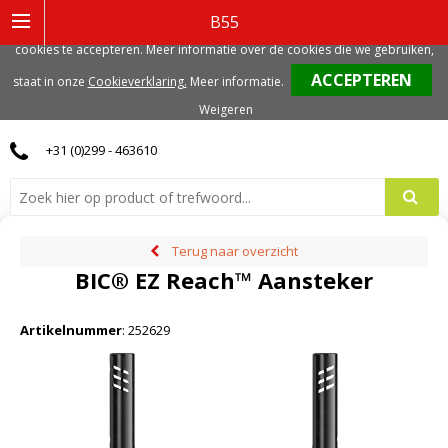
Deze website gebruikt functionele, analytische en mogelijk ook marketing
B55
gerelateerde cookies. Voor de beste gebruikerservaring, adviseren we deze
cookies te accepteren. Meer informatie over de cookies die we gebruiken,
0
staat in onze
Cookieverklaring.
Meer informatie
.
Weigeren
+31 (0)299 - 463610
Terug naar overzicht
BIC® EZ Reach™ Aansteker
Artikelnummer
:
252629