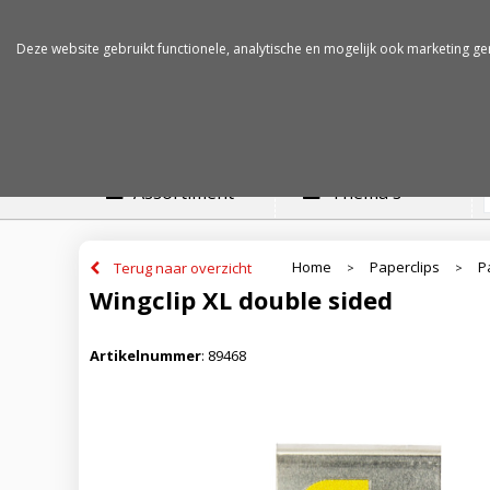
Betalen op rekening
Snelle levertijden
Deze website gebruikt functionele, analytische en mogelijk ook marketing ge
Assortiment
Thema's
Home
Paperclips
P
Terug naar overzicht
>
>
Wingclip XL double sided
Artikelnummer
:
89468