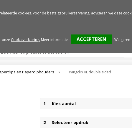
Gratis drukproef
Snelle service
relateerde cookies. Voor de beste gebruikerservaring, adviseren we deze cooki
onze
Cookieverklaring.
Meer informatie
.
Weigeren
aperclips en Papercliphouders
Wingclip XL double sided
>
1
Kies aantal
2
Selecteer opdruk