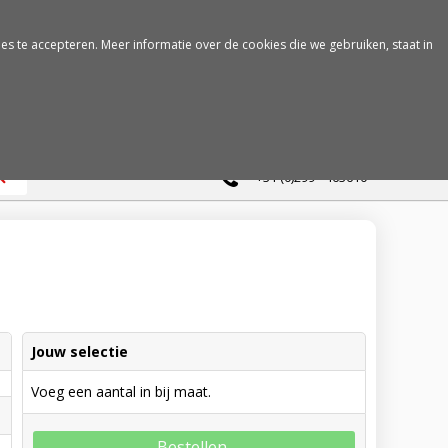
es te accepteren. Meer informatie over de cookies die we gebruiken, staat in
0
+31 (0)299 - 463610
Jouw selectie
Voeg een aantal in bij maat.
Bestellen