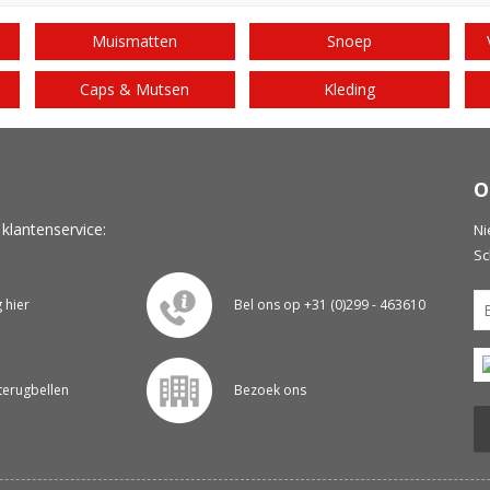
Muismatten
Snoep
Caps & Mutsen
Kleding
O
 klantenservice:
Ni
Sc
g hier
Bel ons op +31 (0)299 - 463610
 terugbellen
Bezoek ons