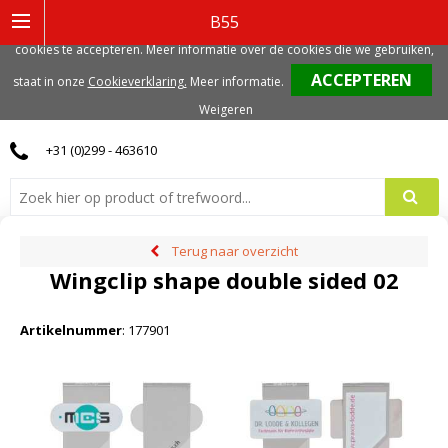
Deze website gebruikt functionele, analytische en mogelijk ook marketing
B55
gerelateerde cookies. Voor de beste gebruikerservaring, adviseren we deze
cookies te accepteren. Meer informatie over de cookies die we gebruiken,
0
staat in onze
Cookieverklaring.
Meer informatie
.
Weigeren
+31 (0)299 - 463610
Terug naar overzicht
Wingclip shape double sided 02
Artikelnummer
:
177901