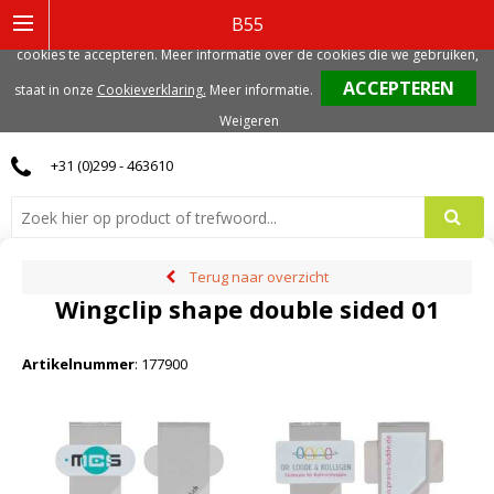
Deze website gebruikt functionele, analytische en mogelijk ook marketing
B55
gerelateerde cookies. Voor de beste gebruikerservaring, adviseren we deze
cookies te accepteren. Meer informatie over de cookies die we gebruiken,
0
staat in onze
Cookieverklaring.
Meer informatie
.
Weigeren
+31 (0)299 - 463610
Terug naar overzicht
Wingclip shape double sided 01
Artikelnummer
:
177900