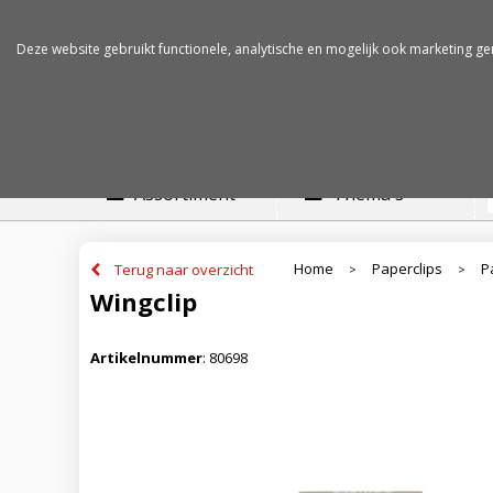
Betalen op rekening
Snelle levertijden
Deze website gebruikt functionele, analytische en mogelijk ook marketing ge
Assortiment
Thema's
Home
Paperclips
P
Terug naar overzicht
>
>
Wingclip
Artikelnummer
:
80698