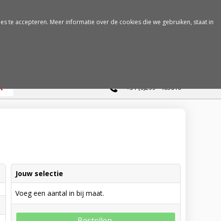
es te accepteren. Meer informatie over de cookies die we gebruiken, staat in
0
+31 (0)299 - 463610
Jouw selectie
Voeg een aantal in bij maat.
Bestellen