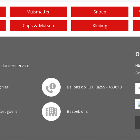
Muismatten
Snoep
Caps & Mutsen
Kleding
O
 klantenservice:
Ni
Sc
g hier
Bel ons op +31 (0)299 - 463610
 terugbellen
Bezoek ons