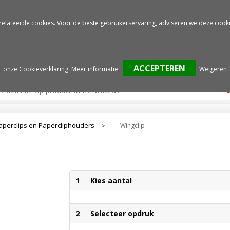
Gratis drukproef
Snelle service
relateerde cookies. Voor de beste gebruikerservaring, adviseren we deze cooki
onze
Cookieverklaring.
Meer informatie
.
Weigeren
aperclips en Papercliphouders
Wingclip
>
1
Kies aantal
2
Selecteer opdruk