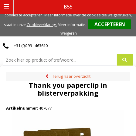
Deze website gebruikt functionele, analytische en mogelijk ook marketing
B55
gerelateerde cookies. Voor de beste gebruikerservaring, adviseren we deze
cookies te accepteren. Meer informatie over de cookies die we gebruiken,
0
staat in onze
Cookieverklaring.
Meer informatie
.
Weigeren
+31 (0)299 - 463610
Terug naar overzicht
Thank you paperclip in
blisterverpakking
Artikelnummer
:
407677