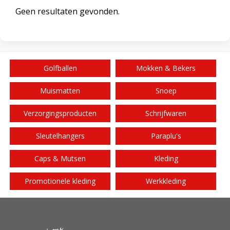
Geen resultaten gevonden.
Golfballen
Mokken & Bekers
Muismatten
Snoep
Verzorgingsproducten
Schrijfwaren
Sleutelhangers
Paraplu's
Caps & Mutsen
Kleding
Promotionele kleding
Werkkleding