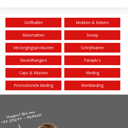
Golfballen
Mokken & Bekers
Muismatten
Snoep
Verzorgingsproducten
Schrijfwaren
Sleutelhangers
Paraplu's
Caps & Mutsen
Kleding
Promotionele kleding
Werkkleding