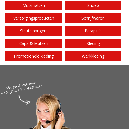
Muismatten
Snoep
Verzorgingsproducten
Schrijfwaren
Sleutelhangers
Paraplu's
Caps & Mutsen
Kleding
Promotionele kleding
Werkkleding