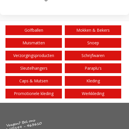
Golfballen
Mokken & Bekers
Muismatten
Snoep
Verzorgingsproducten
Schrijfwaren
Sleutelhangers
Paraplu's
Caps & Mutsen
Kleding
Promotionele kleding
Werkkleding