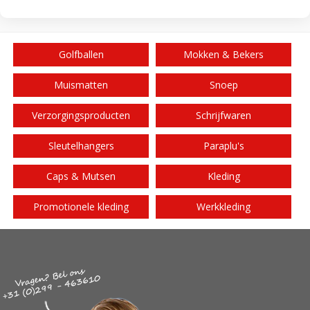
Golfballen
Mokken & Bekers
Muismatten
Snoep
Verzorgingsproducten
Schrijfwaren
Sleutelhangers
Paraplu's
Caps & Mutsen
Kleding
Promotionele kleding
Werkkleding