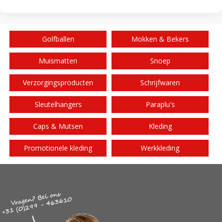
Golfballen
Mokken & Bekers
Muismatten
Snoep
Verzorgingsproducten
Schrijfwaren
Sleutelhangers
Paraplu's
Caps & Mutsen
Kleding
Promotionele kleding
Werkkleding