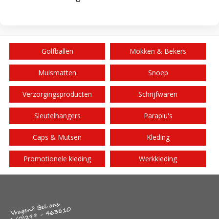
Golfballen
Mokken & Bekers
Muismatten
Snoep
Verzorgingsproducten
Schrijfwaren
Sleutelhangers
Paraplu's
Caps & Mutsen
Kleding
Promotionele kleding
Werkkleding