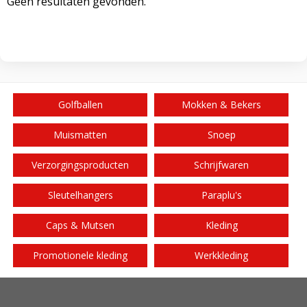
Geen resultaten gevonden.
Golfballen
Mokken & Bekers
Muismatten
Snoep
Verzorgingsproducten
Schrijfwaren
Sleutelhangers
Paraplu's
Caps & Mutsen
Kleding
Promotionele kleding
Werkkleding