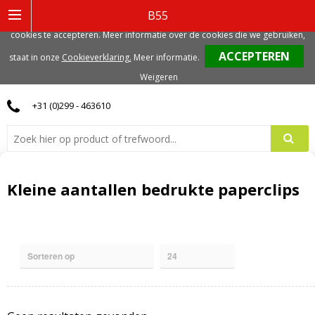
Deze website gebruikt functionele, analytische en mogelijk ook marketing
B55
gerelateerde cookies. Voor de beste gebruikerservaring, adviseren we deze
cookies te accepteren. Meer informatie over de cookies die we gebruiken,
0
staat in onze
Cookieverklaring.
Meer informatie
.
Weigeren
+31 (0)299 - 463610
Kleine aantallen bedrukte paperclips