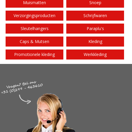
Muismatten
Snoep
Verzorgingsproducten
Schrijfwaren
Sleutelhangers
Paraplu's
Caps & Mutsen
Kleding
Promotionele kleding
Werkkleding