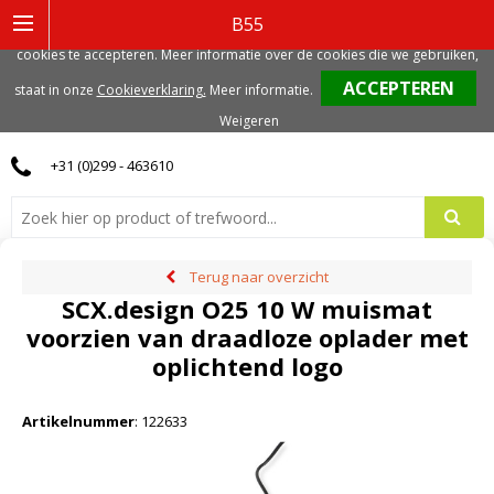
Deze website gebruikt functionele, analytische en mogelijk ook marketing
B55
gerelateerde cookies. Voor de beste gebruikerservaring, adviseren we deze
cookies te accepteren. Meer informatie over de cookies die we gebruiken,
0
staat in onze
Cookieverklaring.
Meer informatie
.
Weigeren
+31 (0)299 - 463610
Terug naar overzicht
SCX.design O25 10 W muismat
voorzien van draadloze oplader met
oplichtend logo
Artikelnummer
:
122633