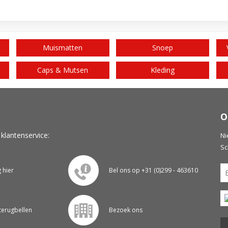
Muismatten
Snoep
Caps & Mutsen
Kleding
O
 klantenservice:
Ni
Sc
g hier
Bel ons op +31 (0)299 - 463610
 terugbellen
Bezoek ons