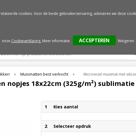
Gratis drukproef
Snelle service
relateerde cookies. Voor de beste gebruikerservaring, adviseren we deze cooki
onze
Cookieverklaring.
Meer informatie
.
Weigeren
ukken
Muismatten best verkocht
Microvezel muismat met silic
>
>
en nopjes 18x22cm (325g/m²) sublimatie
1
Kies aantal
2
Selecteer opdruk