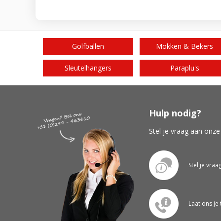
Golfballen
Mokken & Bekers
Sleutelhangers
Paraplu's
Hulp nodig?
Stel je vraag aan onze
Stel je vraa
Laat ons je