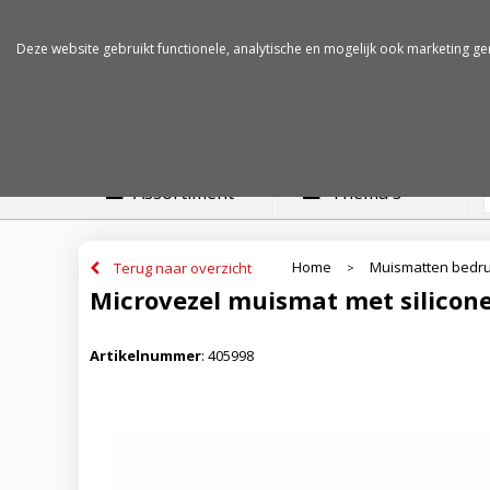
Betalen op rekening
Snelle levertijden
Deze website gebruikt functionele, analytische en mogelijk ook marketing ge
Assortiment
Thema's
Home
Muismatten bedr
Terug naar overzicht
>
Microvezel muismat met silicon
Artikelnummer
:
405998