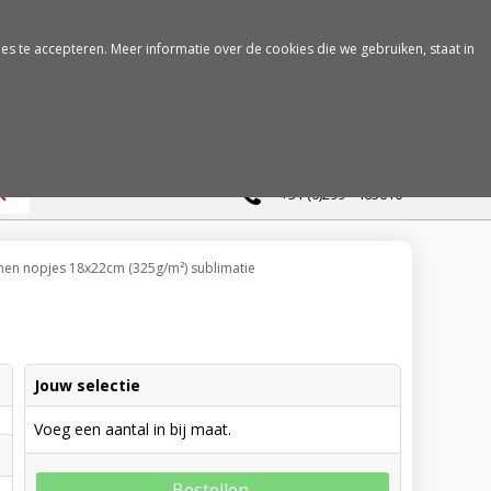
es te accepteren. Meer informatie over de cookies die we gebruiken, staat in
0
+31 (0)299 - 463610
onen nopjes 18x22cm (325g/m²) sublimatie
Jouw selectie
Voeg een aantal in bij maat.
Bestellen