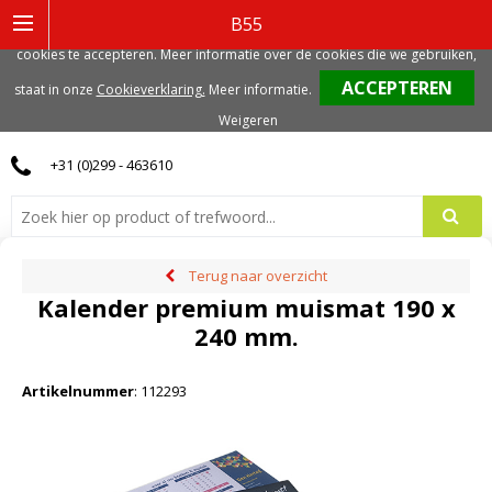
Deze website gebruikt functionele, analytische en mogelijk ook marketing
B55
gerelateerde cookies. Voor de beste gebruikerservaring, adviseren we deze
cookies te accepteren. Meer informatie over de cookies die we gebruiken,
0
staat in onze
Cookieverklaring.
Meer informatie
.
Weigeren
+31 (0)299 - 463610
Terug naar overzicht
Kalender premium muismat 190 x
240 mm.
Artikelnummer
:
112293