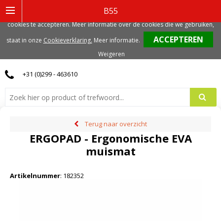
Deze website gebruikt functionele, analytische en mogelijk ook marketing
B55
gerelateerde cookies. Voor de beste gebruikerservaring, adviseren we deze
cookies te accepteren. Meer informatie over de cookies die we gebruiken,
0
staat in onze
Cookieverklaring.
Meer informatie
.
Weigeren
+31 (0)299 - 463610
Terug naar overzicht
ERGOPAD - Ergonomische EVA
muismat
Artikelnummer
:
182352