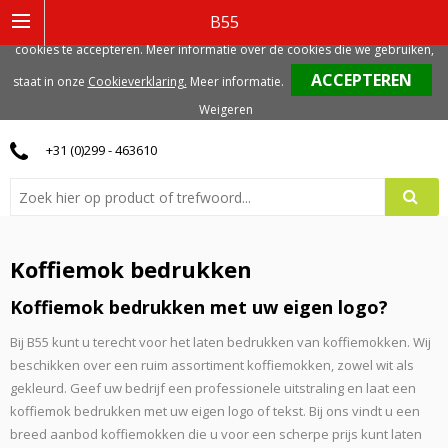
Deze website gebruikt functionele, analytische en mogelijk ook marketing
B55
gerelateerde cookies. Voor de beste gebruikerservaring, adviseren we deze
cookies te accepteren. Meer informatie over de cookies die we gebruiken,
0
staat in onze
Cookieverklaring.
Meer informatie
.
Weigeren
+31 (0)299 - 463610
Koffiemok bedrukken
Koffiemok bedrukken met uw eigen logo?
Bij B55 kunt u terecht voor het laten bedrukken van koffiemokken. Wij
beschikken over een ruim assortiment koffiemokken, zowel wit als
gekleurd. Geef uw bedrijf een professionele uitstraling en laat een
koffiemok bedrukken met uw eigen logo of tekst. Bij ons vindt u een
breed aanbod koffiemokken die u voor een scherpe prijs kunt laten