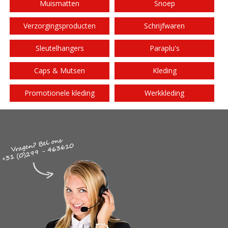
Muismatten
Snoep
Verzorgingsproducten
Schrijfwaren
Sleutelhangers
Paraplu's
Caps & Mutsen
Kleding
Promotionele kleding
Werkkleding