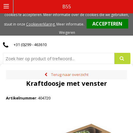
Deze website gebruikt functionele, analytische en mogelijk ook marketing
B55
gerelateerde cookies. Voor de beste gebruikerservaring, adviseren we deze
cookies te accepteren. Meer informatie over de cookies die we gebruiken,
0
staat in onze
Cookieverklaring.
Meer informatie
.
Weigeren
+31 (0)299 - 463610
Terug naar overzicht
Kraftdoosje met venster
Artikelnummer
:
404720