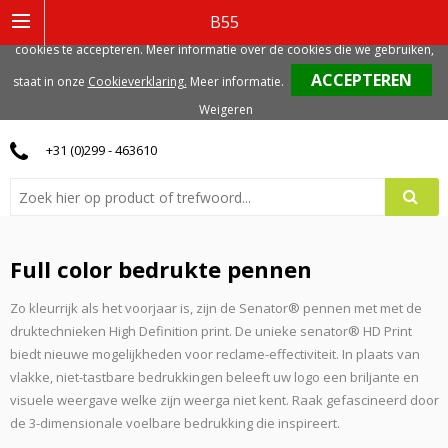
Deze website gebruikt functionele, analytische en mogelijk ook marketing
B55
gerelateerde cookies. Voor de beste gebruikerservaring, adviseren we deze
cookies te accepteren. Meer informatie over de cookies die we gebruiken,
0
staat in onze
Cookieverklaring.
Meer informatie
.
Weigeren
+31 (0)299 - 463610
Full color bedrukte pennen
Zo kleurrijk als het voorjaar is, zijn de Senator® pennen met met de
druktechnieken High Definition print. De unieke senator® HD Print
biedt nieuwe mogelijkheden voor reclame-effectiviteit. In plaats van
vlakke, niet-tastbare bedrukkingen beleeft uw logo een briljante en
visuele weergave welke zijn weerga niet kent. Raak gefascineerd door
de 3-dimensionale voelbare bedrukking die inspireert.