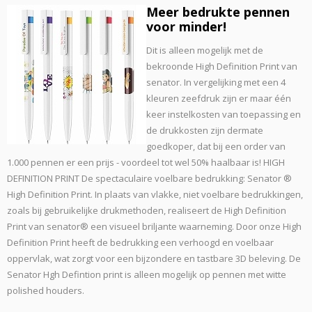
Meer bedrukte pennen
voor minder!
Dit is alleen mogelijk met de
bekroonde High Definition Print van
senator. In vergelijking met een 4
kleuren zeefdruk zijn er maar één
keer instelkosten van toepassing en
de drukkosten zijn dermate
goedkoper, dat bij een order van
1.000 pennen er een prijs - voordeel tot wel 50% haalbaar is! HIGH
DEFINITION PRINT De spectaculaire voelbare bedrukking: Senator ®
High Definition Print. In plaats van vlakke, niet voelbare bedrukkingen,
zoals bij gebruikelijke drukmethoden, realiseert de High Definition
Print van senator® een visueel briljante waarneming. Door onze High
Definition Print heeft de bedrukking een verhoogd en voelbaar
oppervlak, wat zorgt voor een bijzondere en tastbare 3D beleving. De
Senator Hgh Defintion print is alleen mogelijk op pennen met witte
polished houders.