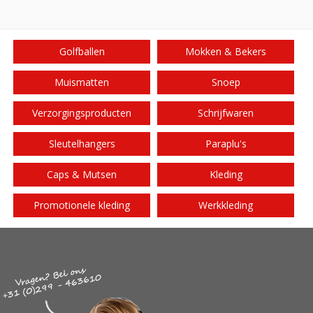
Golfballen
Mokken & Bekers
Muismatten
Snoep
Verzorgingsproducten
Schrijfwaren
Sleutelhangers
Paraplu's
Caps & Mutsen
Kleding
Promotionele kleding
Werkkleding