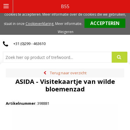
Deze website gebruikt functionele, analytische en mogelijk ook marketing
B55
gerelateerde cookies. Voor de beste gebruikerservaring, adviseren we deze
cookies te accepteren. Meer informatie over de cookies die we gebruiken,
0
staat in onze
Cookieverklaring.
Meer informatie
.
Weigeren
+31 (0)299 - 463610
Terug naar overzicht
ASIDA - Visitekaartje van wilde
bloemenzad
Artikelnummer
:
398881