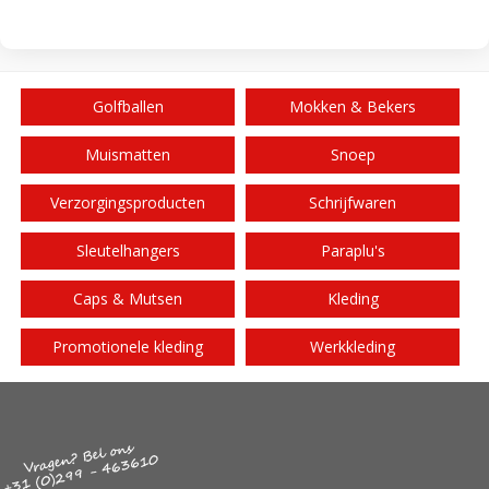
Golfballen
Mokken & Bekers
Muismatten
Snoep
Verzorgingsproducten
Schrijfwaren
Sleutelhangers
Paraplu's
Caps & Mutsen
Kleding
Promotionele kleding
Werkkleding