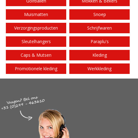
Golfballen
Mokken & Bekers
Muismatten
Snoep
Verzorgingsproducten
Schrijfwaren
Sleutelhangers
Paraplu's
Caps & Mutsen
Kleding
Promotionele kleding
Werkkleding