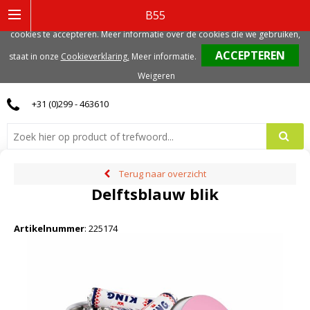
Deze website gebruikt functionele, analytische en mogelijk ook marketing
B55
gerelateerde cookies. Voor de beste gebruikerservaring, adviseren we deze
cookies te accepteren. Meer informatie over de cookies die we gebruiken,
0
staat in onze
Cookieverklaring.
Meer informatie
.
Weigeren
+31 (0)299 - 463610
Terug naar overzicht
Delftsblauw blik
Artikelnummer
:
225174