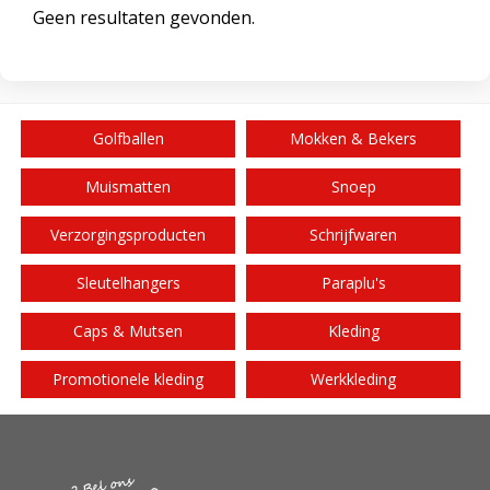
Geen resultaten gevonden.
Golfballen
Mokken & Bekers
Muismatten
Snoep
Verzorgingsproducten
Schrijfwaren
Sleutelhangers
Paraplu's
Caps & Mutsen
Kleding
Promotionele kleding
Werkkleding