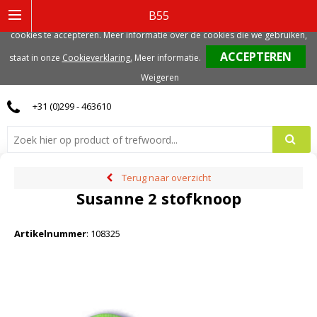
Deze website gebruikt functionele, analytische en mogelijk ook marketing
B55
gerelateerde cookies. Voor de beste gebruikerservaring, adviseren we deze
cookies te accepteren. Meer informatie over de cookies die we gebruiken,
0
staat in onze
Cookieverklaring.
Meer informatie
.
Weigeren
+31 (0)299 - 463610
Terug naar overzicht
Susanne 2 stofknoop
Artikelnummer
:
108325