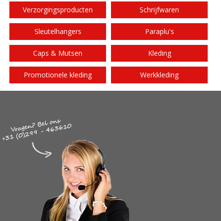
Verzorgingsproducten
Schrijfwaren
Sleutelhangers
Paraplu's
Caps & Mutsen
Kleding
Promotionele kleding
Werkkleding