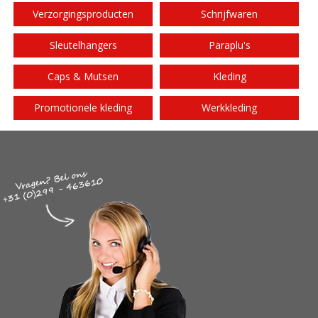
Verzorgingsproducten
Schrijfwaren
Sleutelhangers
Paraplu's
Caps & Mutsen
Kleding
Promotionele kleding
Werkkleding