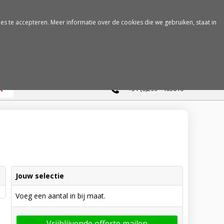
es te accepteren. Meer informatie over de cookies die we gebruiken, staat in
0
+31 (0)299 - 463610
Jouw selectie
Voeg een aantal in bij maat.
Vrijblijvende offerte mailen