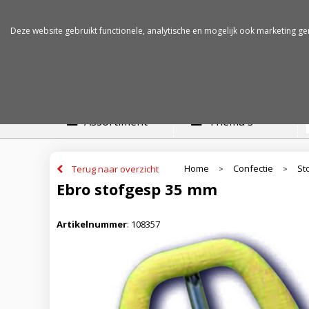
Betalen op rekening
Snelle levertijden
Deze website gebruikt functionele, analytische en mogelijk ook marketing ge
Assortiment
Thema's
Home
Confectie
St
Terug naar overzicht
>
>
Ebro stofgesp 35 mm
Artikelnummer
:
108357