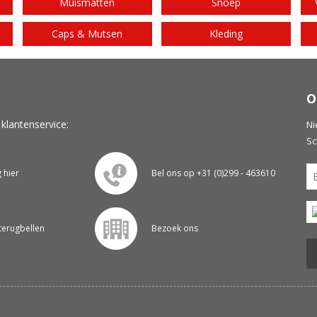
Muismatten
Snoep
Caps & Mutsen
Kleding
O
 klantenservice:
Ni
Sc
g hier
Bel ons op +31 (0)299 - 463610
 terugbellen
Bezoek ons