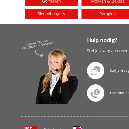
Golfballen
Mokken & Bekers
Sleutelhangers
Paraplu's
Hulp nodig?
Stel je vraag aan onze
Stel je vraa
Laat ons je