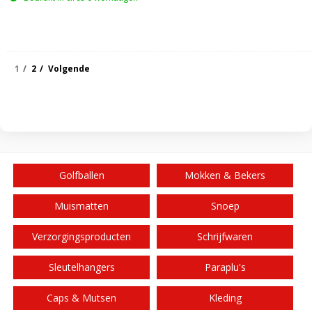
1
2
Volgende
Golfballen
Mokken & Bekers
Muismatten
Snoep
Verzorgingsproducten
Schrijfwaren
Sleutelhangers
Paraplu's
Caps & Mutsen
Kleding