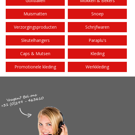
Golfballen
Mokken & Bekers
Muismatten
Snoep
Verzorgingsproducten
Schrijfwaren
Sleutelhangers
Paraplu's
Caps & Mutsen
Kleding
Promotionele kleding
Werkkleding