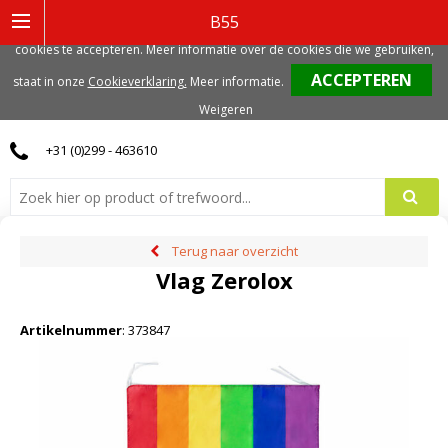
Deze website gebruikt functionele, analytische en mogelijk ook marketing
B55
gerelateerde cookies. Voor de beste gebruikerservaring, adviseren we deze
cookies te accepteren. Meer informatie over de cookies die we gebruiken,
0
staat in onze
Cookieverklaring.
Meer informatie
.
Weigeren
+31 (0)299 - 463610
Terug naar overzicht
Vlag Zerolox
Artikelnummer
:
373847