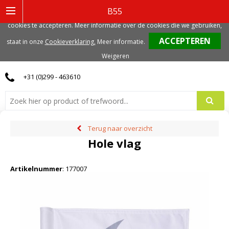
Deze website gebruikt functionele, analytische en mogelijk ook marketing
B55
gerelateerde cookies. Voor de beste gebruikerservaring, adviseren we deze
cookies te accepteren. Meer informatie over de cookies die we gebruiken,
0
staat in onze
Cookieverklaring.
Meer informatie
.
Weigeren
+31 (0)299 - 463610
Terug naar overzicht
Hole vlag
Artikelnummer
:
177007