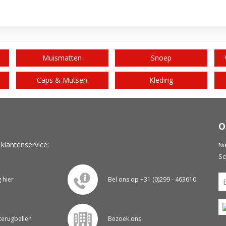
Muismatten
Snoep
Caps & Mutsen
Kleding
O
 klantenservice:
Ni
Sc
g hier
Bel ons op +31 (0)299 - 463610
 terugbellen
Bezoek ons