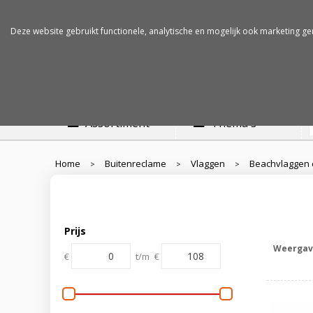
Betalen op rekening
Snelle levertijden
Deze website gebruikt functionele, analytische en mogelijk ook marketing ge
Assortiment
Thema's
Home
Buitenreclame
Vlaggen
Beachvlaggen 
>
>
>
Prijs
Weergav
€
t/m
€