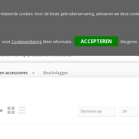
Gratis drukproef
Snelle service
relateerde cookies. Voor de beste gebruikerservaring, adviseren we deze cooki
onze
Cookieverklaring.
Meer informatie
.
Weigeren
en accessoires
Beachvlaggen
>
e: