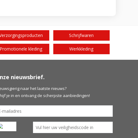
Verzorgingsproducten
Schrijfwaren
Promotionele kleding
Werkkleding
nze nieuwsbrief.
euwsgierig naar het laatste nieuws?
hijf je in en ontvang de scherpste aanbiedingen!