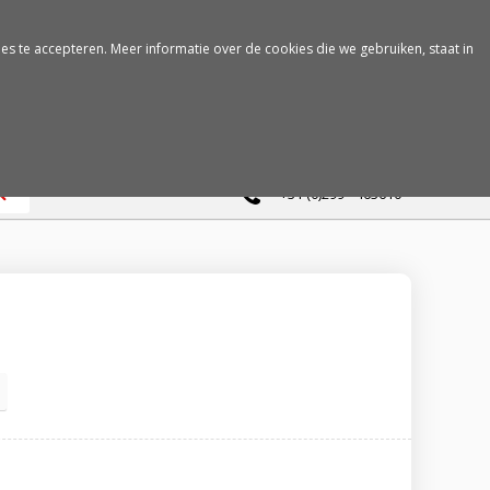
es te accepteren. Meer informatie over de cookies die we gebruiken, staat in
0
+31 (0)299 - 463610