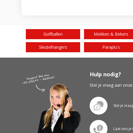
Golfballen
Mokken & Bekers
Sleutelhangers
Paraplu's
Hulp nodig?
Stel je vraag aan onze
Stel je vraa
Laat ons je